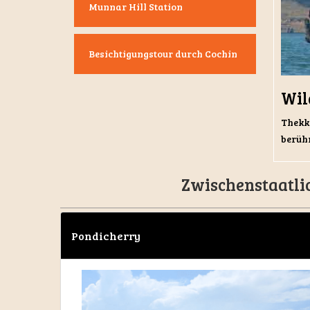
Munnar Hill Station
Besichtigungstour durch Cochin
Wil
Thekk
berühm
Zwischenstaatli
Pondicherry