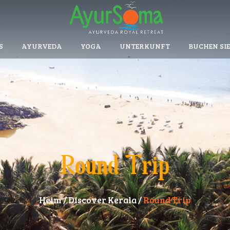
S
AYURVEDA
YOGA
UNTERKUNFT
BUCHEN SIE
Round Trip
Heim
/
Discover Kerala
/
Round Trip